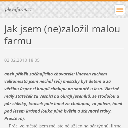
plevafarm.cz
Jak jsem (ne)založil malou
farmu
02.02.2010 18:05
aneb příběh začínajícího chovatele: Unaven ruchem
velkoměsta jsem nechal svůj městský byt dětem a za
většinu úspor si koupil chalupu na samotě u lesa. Vlastně
malý stateček za vesnicí na okraji Jeseníků, se stodolou a
pár chlívky, kousek pole hned za chalupou, za polem, hned
pod lesem krásná louka plná květin a šťavnaté trávy.
Prostě ráj.
Práci ve městě jsem měl stejně už jen na pár týdnů, firma