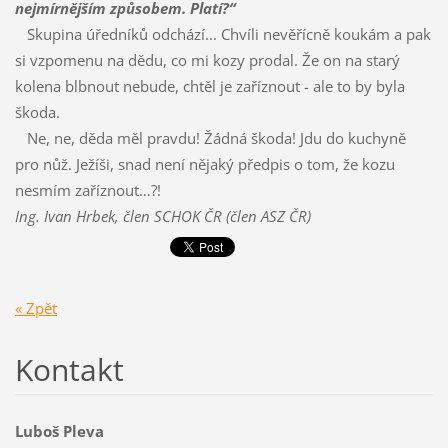
nejmírnějším způsobem. Platí?“
Skupina úředníků odchází... Chvíli nevěřícně koukám a pak
si vzpomenu na dědu, co mi kozy prodal. Že on na starý
kolena blbnout nebude, chtěl je zaříznout - ale to by byla
škoda.
Ne, ne, děda měl pravdu! Žádná škoda! Jdu do kuchyně
pro nůž. Ježíši, snad není nějaký předpis o tom, že kozu
nesmím zaříznout…?!
Ing. Ivan Hrbek, člen SCHOK ČR (člen ASZ ČR)
« Zpět
Kontakt
Luboš Pleva