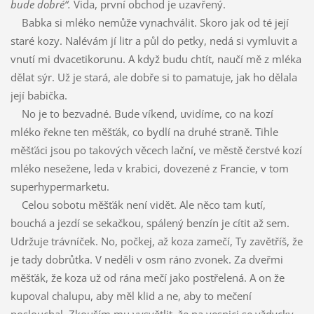
bude dobré“.
Vida, první obchod je uzavřený.
Babka si mléko nemůže vynachválit. Skoro jak od té její
staré kozy. Nalévám jí litr a půl do petky, nedá si vymluvit a
vnutí mi dvacetikorunu. A když budu chtít, naučí mě z mléka
dělat sýr. Už je stará, ale dobře si to pamatuje, jak ho dělala
její babička.
No je to bezvadné. Bude víkend, uvidíme, co na kozí
mléko řekne ten měšťák, co bydlí na druhé straně. Tihle
měšťáci jsou po takových věcech lační, ve městě čerstvé kozí
mléko nesežene, leda v krabici, dovezené z Francie, v tom
superhypermarketu.
Celou sobotu měšťák není vidět. Ale něco tam kutí,
bouchá a jezdí se sekačkou, spálený benzín je cítit až sem.
Udržuje trávníček. No, počkej, až koza zamečí, Ty zavětříš, že
je tady dobrůtka. V neděli v osm ráno zvonek. Za dveřmi
měšťák, že koza už od rána mečí jako postřelená. A on že
kupoval chalupu, aby měl klid a ne, aby to mečení