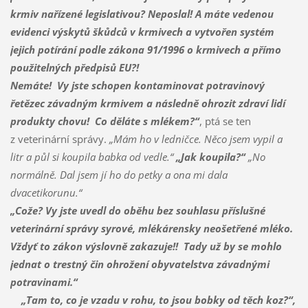
krmiv nařízené legislativou? Neposlal! A máte vedenou
evidenci výskytů škůdců v krmivech a vytvořen systém
jejich potírání podle zákona 91/1996 o krmivech a přímo
použitelných předpisů EU?!
Nemáte!
Vy jste schopen kontaminovat potravinový
řetězec závadným krmivem a následně ohrozit zdraví lidí
produkty chovu!
Co děláte s mlékem?“
, ptá se ten
z veterinární správy.
„Mám ho v ledničce. Něco jsem vypil a
litr a půl si koupila babka od vedle.“
„Jak koupila?“
„No
normálně. Dal jsem jí ho do petky a ona mi dala
dvacetikorunu.“
„Cože? Vy jste uvedl do oběhu bez souhlasu příslušné
veterinární správy syrové, mlékárensky neošetřené mléko.
Vždyť to zákon výslovně zakazuje!!
Tady už by se mohlo
jednat o trestný čin ohrožení obyvatelstva závadnými
potravinami.“
„Tam to, co je vzadu v rohu, to jsou bobky od těch koz?“,