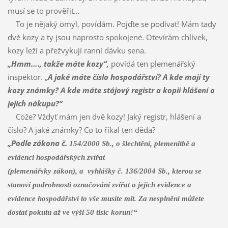
musí se to prověřit…
To je nějaký omyl, povídám. Pojďte se podívat! Mám tady
dvě kozy a ty jsou naprosto spokojené. Otevírám chlívek,
kozy leží a přežvykují ranní dávku sena.
„Hmm…., takže máte kozy“,
povídá ten plemenářský
inspektor. „
A jaké máte číslo hospodářství? A kde mají ty
kozy známky? A kde máte stájový registr a kopii hlášení o
jejich nákupu?“
Cože? Vždyť mám jen dvě kozy! Jaký registr, hlášení a
číslo? A jaké známky? Co to říkal ten děda?
„Podle zákona č.
154/2000 Sb., o šlecht
ě
ní, plemenitb
ě
a
evidenci hospodá
ř
ských zví
ř
at
(plemená
ř
sky zákon), a
vyhlášky č. 136/2004 Sb., kterou se
stanoví podrobnosti ozna
č
ování zví
ř
at a jejich evidence a
evidence hospodá
ř
ství to vše musíte mít. Za nesplnění můžete
dostat pokutu až ve výši 50 tisíc korun!“