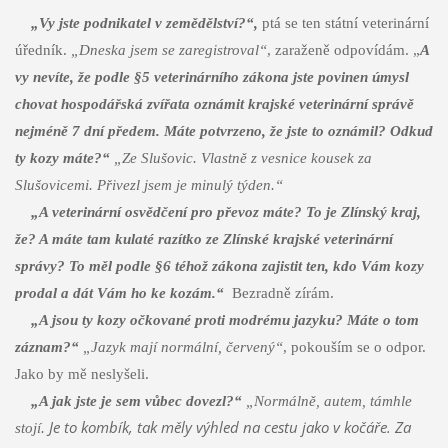
„Vy jste podnikatel v zemědělství?“,
ptá se ten státní veterinární
úředník.
„Dneska jsem se zaregistroval“
, zaraženě odpovídám. „
A
vy nevíte, že podle §5 veterinárního zákona jste povinen úmysl
chovat hospodářská zvířata oznámit krajské veterinární správě
nejméně 7 dní předem. Máte potvrzeno, že jste to oznámil? Odkud
ty kozy máte?“
„Ze Slušovic. Vlastně z vesnice kousek za
Slušovicemi. Přivezl jsem je minulý týden.“
„A veterinární osvědčení pro převoz máte? To je Zlínský kraj,
že? A máte tam kulaté razítko ze Zlínské krajské veterinární
správy? To měl podle §6 téhož zákona zajistit ten, kdo Vám kozy
prodal a dát Vám ho ke kozám.“
Bezradně zírám.
„A jsou ty kozy očkované proti modrému jazyku? Máte o tom
záznam?“
„Jazyk mají normální, červený“
, pokouším se o odpor.
Jako by mě neslyšeli.
„A jak jste je sem vůbec dovezl?“
„Normálně, autem, támhle
Je to kombík, tak měly výhled na cestu jako v kočáře. Za
stojí.