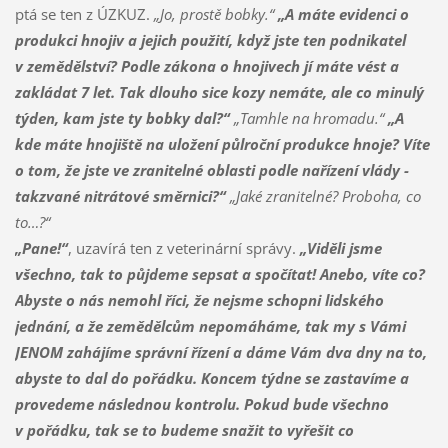
ptá se ten z ÚZKUZ.
„Jo, prostě bobky.“
„A máte evidenci o
produkci hnojiv a jejich použití, když jste ten podnikatel
v zemědělství? Podle zákona o hnojivech jí máte vést a
zakládat 7 let. Tak dlouho sice kozy nemáte, ale co minulý
týden, kam jste ty bobky dal?“
„Tamhle na hromadu.“
„A
kde máte hnojiště na uložení půlroční produkce hnoje? Víte
o tom, že jste ve zranitelné oblasti podle nařízení vlády -
takzvané nitrátové směrnici?“
„Jaké zranitelné? Proboha, co
to…?“
„Pane!“
, uzavírá ten z veterinární správy.
„Viděli jsme
všechno, tak to půjdeme sepsat a spočítat! Anebo, víte co?
Abyste o nás nemohl říci, že nejsme schopni lidského
jednání, a že zemědělcům nepomáháme, tak my s Vámi
JENOM zahájíme správní řízení a dáme Vám dva dny na to,
abyste to dal do pořádku. Koncem týdne se zastavíme a
provedeme následnou kontrolu. Pokud bude všechno
v pořádku, tak se to budeme snažit to vyřešit co