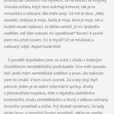
poslouchal. Zkouším mu vysvětlit, že na vesnici se vždycky
chovala zvířata, když ráno kokrhají kohouti, tak je to
romantika a relaxace. Ale mele svojí. Už mě to štve:
„Hele,
sousede, chalupa je moje, louka je moje, koza je moje, tak si
budete muset zvyknout, že občas zamečí. Já nic špatného
nedělám, tak Vám nebudu nic vysvětlovat!“
Konec! A zavřel
jsem mu před nosem. Co si myslí? Už se neukázal a
naštvaný odjel. Aspoň bude klid!
V pondělí dopoledne jsem se vrátil z úřadu s krásným
Osvědčením zemědělského podnikatele. Sice měli spoustu
řečí, jestli mám zemědělské vzdělání a praxi, ale nakonec
jsem to zmákl. V tom zvoní zvonek. Za vraty stojí čtyři
pánové. Jeden je ze státní veterinární správy, druhý
z plemenářské inspekce, třetí z nějakého ústředního
kontrolního úřadu zemědělského a čtvrtý z odboru ochrany
životního prostředí a zvířat. Prý dostali oznámení, že tady
týrám kozu a zamořuji životní prostředí, takže nic naplat,