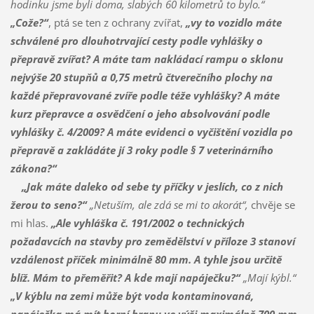
hodinku jsme byli doma, slabých 60 kilometrů to bylo.“
„Cože?“
, ptá se ten z ochrany zvířat,
„vy to vozidlo máte
schválené pro dlouhotrvající cesty podle vyhlášky o
přepravě zvířat? A máte tam nakládací rampu o sklonu
nejvýše 20 stupňů a 0,75 metrů čtverečního plochy na
každé přepravované zvíře podle téže vyhlášky? A máte
kurz přepravce a osvědčení o jeho absolvování podle
vyhlášky č. 4/2009? A máte evidenci o vyčištění vozidla po
přepravě a zakládáte jí 3 roky podle § 7 veterinárního
zákona?“
„Jak máte daleko od sebe ty příčky v jeslích, co z nich
žerou to seno?“
„Netuším, ale zdá se mi to akorát“,
chvěje se
mi hlas.
„Ale vyhláška č. 191/2002 o technických
požadavcích na stavby pro zemědělství v příloze 3 stanoví
vzdálenost příček minimálně 80 mm. A tyhle jsou určitě
blíž. Mám to přeměřit? A kde mají napáječku?“
„Mají kýbl.“
„V kýblu na zemi může být voda kontaminovaná,