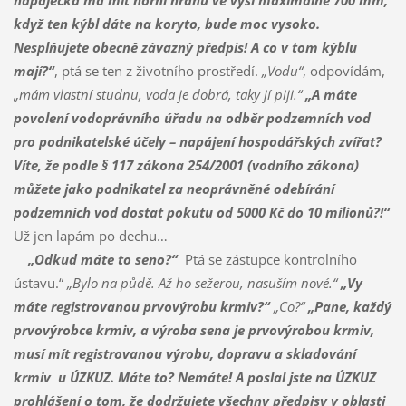
napáječka má mít horní hranu ve výši maximálně 700 mm,
když ten kýbl dáte na koryto, bude moc vysoko.
Nesplňujete obecně závazný předpis! A co v tom kýblu
mají?“
, ptá se ten z životního prostředí.
„Vodu“
, odpovídám,
„mám vlastní studnu, voda je dobrá, taky jí piji.“
„A máte
povolení vodoprávního úřadu na odběr podzemních vod
pro podnikatelské účely – napájení hospodářských zvířat?
Víte, že podle § 117 zákona 254/2001 (vodního zákona)
můžete jako podnikatel za neoprávněné odebírání
podzemních vod dostat pokutu od 5000 Kč do 10 milionů?!“
Už jen lapám po dechu…
„Odkud máte to seno?“
Ptá se zástupce kontrolního
ústavu.“
„Bylo na půdě. Až ho sežerou, nasuším nové.“
„Vy
máte registrovanou prvovýrobu krmiv?“
„Co?“
„Pane, každý
prvovýrobce krmiv, a výroba sena je prvovýrobou krmiv,
musí mít registrovanou výrobu, dopravu a skladování
krmiv
u ÚZKUZ. Máte to? Nemáte! A poslal jste na ÚZKUZ
prohlášení o tom, že dodržujete všechny předpisy v oblasti