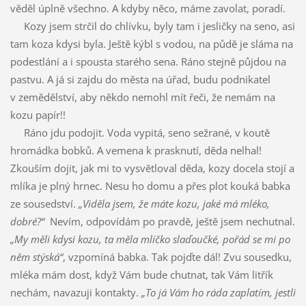
věděl úplně všechno. A kdyby něco, máme zavolat, poradí.
Kozy jsem strčil do chlívku, byly tam i jesličky na seno, asi
tam koza kdysi byla. Ještě kýbl s vodou, na půdě je sláma na
podestlání a i spousta starého sena. Ráno stejně půjdou na
pastvu. A já si zajdu do města na úřad, budu podnikatel
v zemědělství, aby někdo nemohl mít řeči, že nemám na
kozu papír!!
Ráno jdu podojit. Voda vypitá, seno sežrané, v koutě
hromádka bobků. A vemena k prasknutí, děda nelhal!
Zkouším dojit, jak mi to vysvětloval děda, kozy docela stojí a
mlíka je plný hrnec. Nesu ho domu a přes plot kouká babka
ze sousedství.
„Viděla jsem, že máte kozu, jaké má mléko,
dobré?“
Nevím, odpovídám po pravdě, ještě jsem nechutnal.
„My měli kdysi kozu, ta měla mlíčko slaďoučké, pořád se mi po
něm stýská“
, vzpomíná babka. Tak pojďte dál! Zvu sousedku,
mléka mám dost, když Vám bude chutnat, tak Vám litřík
nechám, navazuji kontakty.
„To já Vám ho ráda zaplatím, jestli