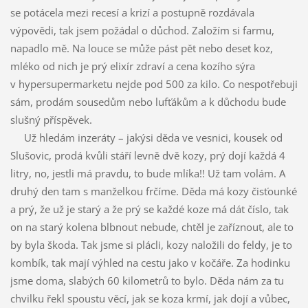
se potácela mezi recesí a krizí a postupně rozdávala
výpovědi, tak jsem požádal o důchod. Založím si farmu,
napadlo mě. Na louce se může pást pět nebo deset koz,
mléko od nich je prý elixír zdraví a cena kozího sýra
v hypersupermarketu nejde pod 500 za kilo. Co nespotřebuji
sám, prodám sousedům nebo lufťákům a k důchodu bude
slušný příspěvek.
Už hledám inzeráty – jakýsi děda ve vesnici, kousek od
Slušovic, prodá kvůli stáří levně dvě kozy, prý dojí každá 4
litry, no, jestli má pravdu, to bude mlíka!! Už tam volám. A
druhý den tam s manželkou frčíme. Děda má kozy čisťounké
a prý, že už je starý a že prý se každé koze má dát číslo, tak
on na starý kolena blbnout nebude, chtěl je zaříznout, ale to
by byla škoda. Tak jsme si plácli, kozy naložili do feldy, je to
kombík, tak mají výhled na cestu jako v kočáře. Za hodinku
jsme doma, slabých 60 kilometrů to bylo. Děda nám za tu
chvilku řekl spoustu věcí, jak se koza krmí, jak dojí a vůbec,